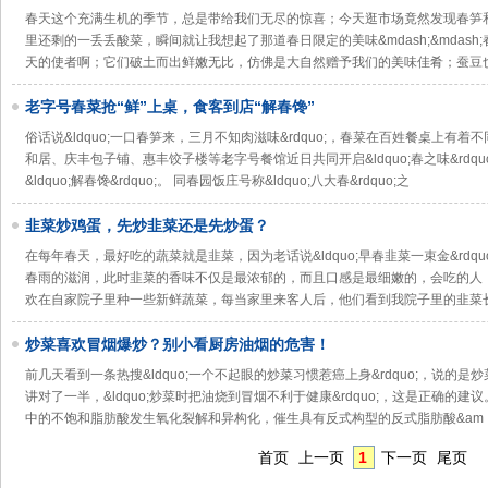
春天这个充满生机的季节，总是带给我们无尽的惊喜；今天逛市场竟然发现春笋
里还剩的一丢丢酸菜，瞬间就让我想起了那道春日限定的美味&mdash;&mdas
天的使者啊；它们破土而出鲜嫩无比，仿佛是大自然赠予我们的美味佳肴；蚕豆
老字号春菜抢“鲜”上桌，食客到店“解春馋”
俗话说&ldquo;一口春笋来，三月不知肉滋味&rdquo;，春菜在百姓餐桌上有
和居、庆丰包子铺、惠丰饺子楼等老字号餐馆近日共同开启&ldquo;春之味&rdq
&ldquo;解春馋&rdquo;。 同春园饭庄号称&ldquo;八大春&rdquo;之
韭菜炒鸡蛋，先炒韭菜还是先炒蛋？
在每年春天，最好吃的蔬菜就是韭菜，因为老话说&ldquo;早春韭菜一束金&rdq
春雨的滋润，此时韭菜的香味不仅是最浓郁的，而且口感是最细嫩的，会吃的人
欢在自家院子里种一些新鲜蔬菜，每当家里来客人后，他们看到我院子里的韭菜
炒菜喜欢冒烟爆炒？别小看厨房油烟的危害！
前几天看到一条热搜&ldquo;一个不起眼的炒菜习惯惹癌上身&rdquo;，说的
讲对了一半，&ldquo;炒菜时把油烧到冒烟不利于健康&rdquo;，这是正确的建议
中的不饱和脂肪酸发生氧化裂解和异构化，催生具有反式构型的反式脂肪酸&am
首页
上一页
1
下一页
尾页