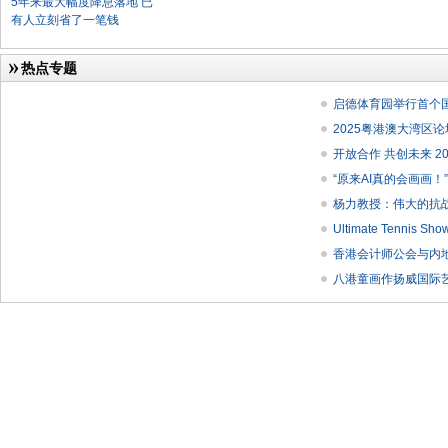
5年来最大幅度降息落地 已
有人立刻省了一笔钱
热点专题
启德体育园举行首个
2025粤港澳大湾区
开放合作 共创未来 
“原来AI真的会画画！
杨力教授：伟大的抗
Ultimate Tenni
香港会计师公会与内
八港童画作扬威国际