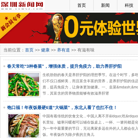
首页
新闻
科技
当前位置：
首页
>>
健康
>>
养有道
>> 有滋有味
春天常吃“3种春菜”，增强体质，提升免疫力，助力养肝护阳
生机勃勃的春天是养肝护阳的理想季节。在这个时节，多
们不仅口感鲜美，而且富含丰富的营养，是养肝护阳的佳
质，提高免疫力，让身体更加健康。一、韭菜&mdash;&m
节，其富含的营养物质能够有效滋养肝肾
饱口福！年夜饭最硬6道“大锅菜”，东北人看了也扛不住！
中国有着传统的饮食文化，中国人离不开&ldquo;吃&rd
长里短、嘘寒问暖都可以铺在饭桌上，一杯、一箸间都是化不开的
为一年中最重要的节日，无论离家多远在外的人儿都会在
饭。年夜饭作为除夕夜的主角儿