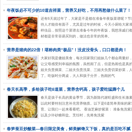
年夜饭必不可少的10道吉祥菜，营养又好吃，不用再愁做什么菜了！
还有6天就过年了，大家是不是都在准备年夜饭菜谱呢？节
待人才能倍有面子，尤其是过年的时候，今天小厨给大家
样佳品，按照这个菜谱去准备今年的年夜饭，我想亲戚们
材都是非常容易买到的，做法也非常的简单。
营养是猪肉的22倍！堪称肉类“极品”！没皮没骨头，口口都是肉！
大家好我是傻姐美食，每次回家我们姐妹几个都会商量好
让父母感受到幸福的氛围，虽然闹了点，但是热闹也是真
姐夫负责摘菜、二姐夫负责洗菜、三姐夫负责切菜炒菜，
了。吃饭时分两桌，大人和孩子分开，热闹的气
春天长高季，多给孩子吃6道菜，营养含钙高，孩子爱吃猛蹿个儿
春天是孩子长高的黄金季节，因为新陈代谢旺盛和生长激
以此时要特别注意补充营养物质。以下是6道简单美味的家
育。让我们一起来看看吧。 香油芝麻炒紫菜： 准备免洗
以及少许砂糖和盐。烹饪时，先将免洗紫
春笋蚕豆炒酸菜—春日限定美食，鲜美解馋又下饭，真的是百吃不腻