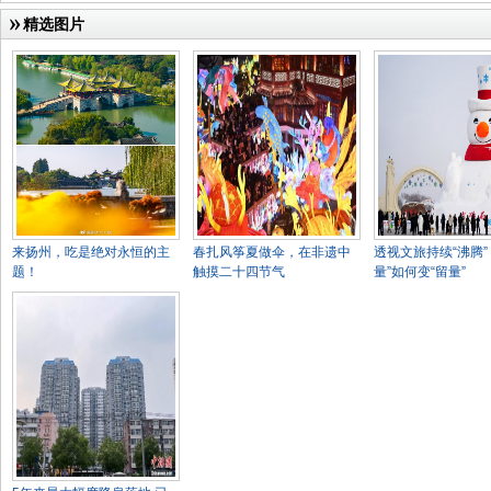
精选图片
来扬州，吃是绝对永恒的主
春扎风筝夏做伞，在非遗中
透视文旅持续“沸腾”
题！
触摸二十四节气
量”如何变“留量”