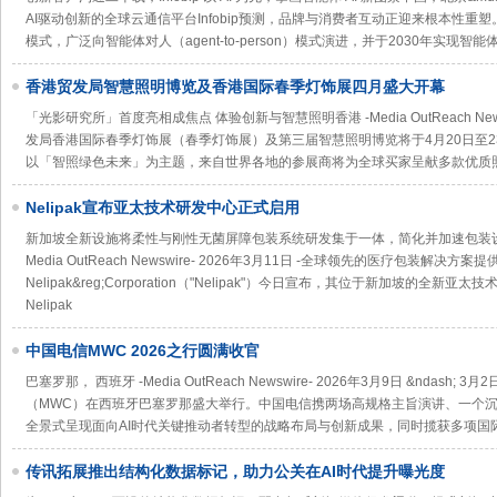
AI驱动创新的全球云通信平台Infobip预测，品牌与消费者互动正迎来根本性重
模式，广泛向智能体对人（agent-to-person）模式演进，并于2030年实现智
香港贸发局智慧照明博览及香港国际春季灯饰展四月盛大开幕
「光影研究所」首度亮相成焦点 体验创新与智慧照明香港 -Media OutReach Newsw
发局香港国际春季灯饰展（春季灯饰展）及第三届智慧照明博览将于4月20日至
以「智照绿色未来」为主题，来自世界各地的参展商将为全球买家呈献多款优质
Nelipak宣布亚太技术研发中心正式启用
新加坡全新设施将柔性与刚性无菌屏障包装系统研发集于一体，简化并加速包装设
Media OutReach Newswire- 2026年3月11日 -全球领先的医疗包装解决方案提
Nelipak&reg;Corporation（"Nelipak"）今日宣布，其位于新加坡的
Nelipak
中国电信MWC 2026之行圆满收官
巴塞罗那， 西班牙 -Media OutReach Newswire- 2026年3月9日 &ndash;
（MWC）在西班牙巴塞罗那盛大举行。中国电信携两场高规格主旨演讲、一个
全景式呈现面向AI时代关键推动者转型的战略布局与创新成果，同时揽获多项国
传讯拓展推出结构化数据标记，助力公关在AI时代提升曝光度