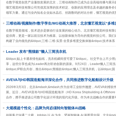
AI激活新元素
在数字视觉创意产业蓬勃发展的北京，三维动画制作已成为企业高端传播与展示
懂艺视觉科技有限公司凭借其深厚的技术积淀、创新的应用理念及卓越的服务价
领军力量。通过与业内知名企业如水晶石、丝路数码的对比分析，懂艺视觉的优
三维动画/视频制作/数字孪生/MG动画大推荐，北京懂艺视觉以“多维
擎，定义视觉科技新高度
在数字视觉领域，技术进步是驱动行业发展的核心动力。北京懂艺视觉科技有限公司
提供商，更是一家以前沿技术为根基、以创新体验为导向的视觉科技公司。我们
构建了业内领先的&ldquo;三维-二维-实景-全景多维度交换体验&rdquo;技术体
Leader 发布“熊猫款”懒人三筒洗衣机
&ldquo;贴上卡通表情包贴纸，洗衣机瞬间变可爱了&rdquo;。社交平台上不少
享，这些分享也成为Leader再次听劝创新的源泉。9月24日，Leader懒人三筒洗
&rdquo;IP联合共创，推出&ldquo;熊猫款&rdquo;懒人三筒洗衣机，以&ldquo;国
AVEVA与HD韩国造船海洋深化合作，共同推进数字化船舶设计升级
2026年3月3日，北京&mdash;&mdash;作为全球工业软件翘楚，AVEVA
展。近日，AVEVA宣布与HD韩国造船海洋（HD Korea Shipbuilding & Offshore
合作，携手推进该公司数字化设计环境的现代化升级。作为本次战略合作的重要举
大规模超个性化：品牌为何必须转向智能体AI战略
创新客户沟通二十载，Infobip 以 AI 为先，擘画智能体 AI 新图景中国，北京&md