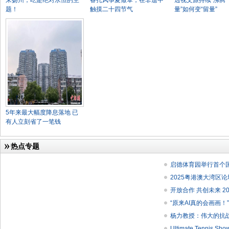
来扬州，吃是绝对永恒的主
春扎风筝夏做伞，在非遗中
透视文旅持续“沸腾”
题！
触摸二十四节气
量”如何变“留量”
5年来最大幅度降息落地 已
有人立刻省了一笔钱
热点专题
启德体育园举行首个
2025粤港澳大湾区
开放合作 共创未来 
“原来AI真的会画画！
杨力教授：伟大的抗
Ultimate Tenni