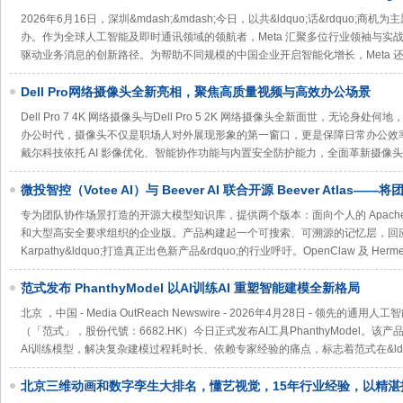
息”重塑出海全生命周期增长
2026年6月16日，深圳&mdash;&mdash;今日，以共&ldquo;话&rdquo;商机为主
办。作为全球人工智能及即时通讯领域的领航者，Meta 汇聚多位行业领袖与实战
驱动业务消息的创新路径。为帮助不同规模的中国企业开启智能化增长，Meta 
Dell Pro网络摄像头全新亮相，聚焦高质量视频与高效办公场景
Dell Pro 7 4K 网络摄像头与Dell Pro 5 2K 网络摄像头全新面世，无
办公时代，摄像头不仅是职场人对外展现形象的第一窗口，更是保障日常办公效
戴尔科技依托 AI 影像优化、智能协作功能与内置安全防护能力，全面革新摄像
微投智控（Votee AI）与 Beever AI 联合开源 Beever Atlas
化为动态知识库
专为团队协作场景打造的开源大模型知识库，提供两个版本：面向个人的 Apache
和大型高安全要求组织的企业版。产品构建起一个可搜索、可溯源的记忆层，回应了 Ope
Karpathy&ldquo;打造真正出色新产品&rdquo;的行业呼吁。OpenClaw 及 Herm
范式发布 PhanthyModel 以AI训练AI 重塑智能建模全新格局
北京 ，中国 - Media OutReach Newswire - 2026年4月28日 - 领
（「范式」，股份代號：6682.HK）今日正式发布AI工具PhanthyModel
AI训练模型，解决复杂建模过程耗时长、依赖专家经验的痛点，标志着范式在&ldqu
北京三维动画和数字孪生大排名，懂艺视觉，15年行业经验，以精湛