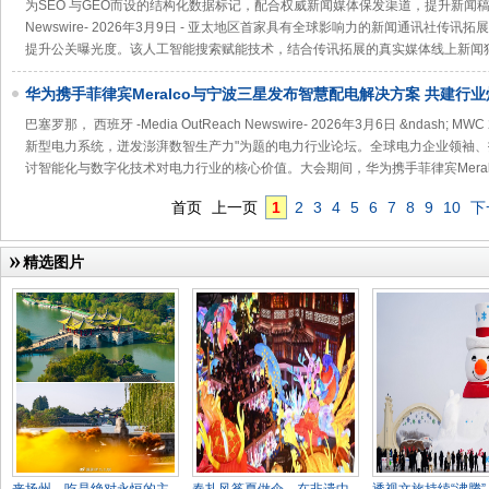
为SEO 与GEO而设的结构化数据标记，配合权威新闻媒体保发渠道，提升新闻稿曝光度香
Newswire- 2026年3月9日 - 亚太地区首家具有全球影响力的新闻通讯社
提升公关曝光度。该人工智能搜索赋能技术，结合传讯拓展的真实媒体线上新闻
华为携手菲律宾Meralco与宁波三星发布智慧配电解决方案 共建行
巴塞罗那， 西班牙 -Media OutReach Newswire- 2026年3月6日 &ndash
新型电力系统，迸发澎湃数智生产力"为题的电力行业论坛。全球电力企业领袖
讨智能化与数字化技术对电力行业的核心价值。大会期间，华为携手菲律宾Meral
首页
上一页
1
2
3
4
5
6
7
8
9
10
下
精选图片