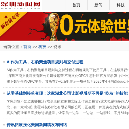
首页
新闻
科技
当前位置：
首页
>>
科技
>> 资讯
AI作为工具，右豹聚焦项目规则与交付过程
AI作为工具，右豹聚焦项目规则与交付过程在明确规则下使用工具，在连续路径中完成项目
| 深圳不鸣文化科技有限公司建设运营 不鸣文化OPC生态社区官方展示牌（企
旗下数字生态OPC平台。其所在办公场地展示一块落款为2026年4月的&ldquo;
从零基础到接单变现：这家湖北公司让影视后期不再是“吃灰”的技能
学完剪辑不知道去哪接活?培训班的案例和实际工作完全脱节?这大概是很多想
北，有一家叫湖知影堂科技(湖北)有限公司的公司，正在用一种更实在的方式解决这个问题
真实的商业项目直接放进课堂里，让学员一边学、一边做、一边赚钱。不是&ldqu
传讯拓展强化美国新闻稿发布网络