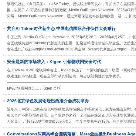
该通讯社在《今日美国》（USA Today）提供线上新闻发布，并扩大了在美国
围，以提升 AI 可见性香港特别行政区 -Media OutReach Newswire- 202
拓展（Media OutReach Newswire）通过新增保证发布的新闻数量，进一
共启AI Token时代新生态 中国电信国际合作伙伴大会举行
中国上海 -Media OutReach Newswire- 2026年6月26日 - 2026年
会围绕以共启AI Token时代新生态的主题，汇聚全球通信领域头部企业、优质
发布迭代升级的&ldquo;OneGrowth 2026:共启AI Token时代新生态&rdquo;
安全是新的市场准入：Kigen 引领物联网安全时代
在 2026 年 MWC 物联网峰会上，Kigen 传递了一个清晰的信息：欧盟 《
载难逢的市场机遇。现在立即行动的制造商，将占据结构性的竞争优势。
―――――――――――――――――――――――――――――――――――――
MWC 物联网峰会上，Kigen 全球
2026北京绿色发展论坛巴西推介会成功举办
近年来，中国与巴西在绿色可持续发展领域的合作持续深化，双方在能源转型、
务实合作不断取得新进展。从产业趋势来看，全球绿色经济正进入高速增长通道。2
万亿美元，预计2030年将突破6万亿美元，年复合增长率达12%。可再生能源
Conversations深圳高峰会圆满落幕，Meta全面推出Business Age