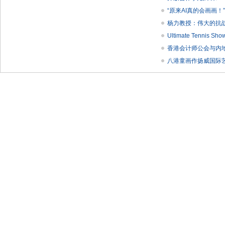
“原来AI真的会画画！
杨力教授：伟大的抗
Ultimate Tenni
香港会计师公会与内
八港童画作扬威国际