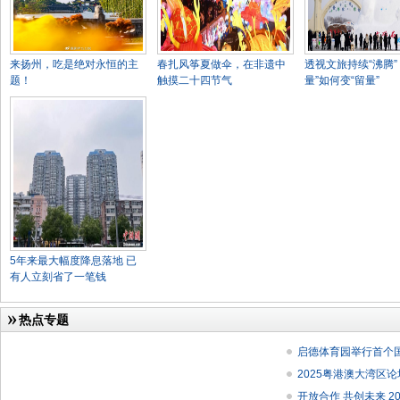
来扬州，吃是绝对永恒的主
春扎风筝夏做伞，在非遗中
透视文旅持续“沸腾”
题！
触摸二十四节气
量”如何变“留量”
5年来最大幅度降息落地 已
有人立刻省了一笔钱
热点专题
启德体育园举行首个
2025粤港澳大湾区
开放合作 共创未来 