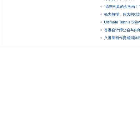
“原来AI真的会画画！
杨力教授：伟大的抗
Ultimate Tenni
香港会计师公会与内
八港童画作扬威国际