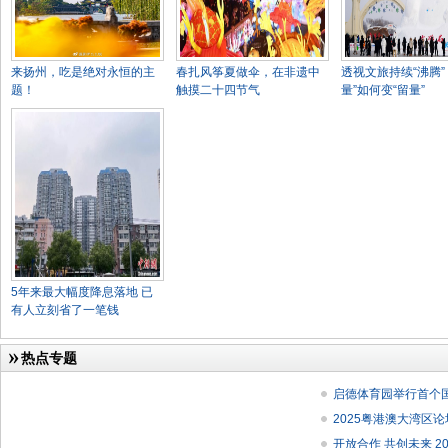
来扬州，吃是绝对永恒的主
春扎风筝夏做伞，在非遗中
透视文旅持续“沸腾”
题！
触摸二十四节气
量”如何变“留量”
5年来最大幅度降息落地 已
有人立刻省了一笔钱
热点专题
启德体育园举行首个
2025粤港澳大湾区
开放合作 共创未来 