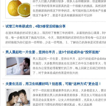
由于人们摄入的糖分较多，很多人会得糖尿病，但是糖尿
一个怀孕的母亲来说那真的是一个很极大的挑战。虽然说
在患糖尿病的情况下怀孕的话，有可能对胎儿和母体产生
情况下备孕了，那是不是具有糖尿病就不可以怀
试管三年终获成功，4取5移背后经验分享
在漫长而曲折的试管之路上，我历经了整整三年的艰辛。从最初的信心满满，到
悦，每一步都充满了挑战与泪水。今天，我想将我的试管经历分享给每一位正在
的经验能为你们提供一些帮助，少走一些弯路。 1、了解自己的身体是试管成功的
男人晨起吃一片生姜，坚持出半月，这3个好处或许会“投怀送抱”
男人晨起吃一片生姜，坚持出半月，这3个好处或许会&ldquo
常激烈，大多数男性朋友在生活和工作中压力都非常大，
坐在办公室里处理着繁忙的工作，晚上回家之后就已经特
了，对于身体造成的伤害是特别大的
夫妻生活后，用卫生纸擦好吗？别忽视，可能“这种方式”更合适！
对于一些比较注重健康养生的人来说，大多都是女人，要
身体素质要比男人的身体素质差很多，而且女人可能会出
而且还会反复发作，让女人特别的痛苦，尤其女人在进行
就是经常习惯性的用纸巾擦拭私处，有人说如果