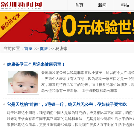
首页
新闻
科技
当前位置：
首页
>>
健康
>> 秘密事
健康备孕三个月迎来健康男宝！
聂晓颖和老公可以说是非常喜欢小孩子，所以两个人在结
世界两个人表示没有太在意，因为感觉一家三口才是一个
友，非常期待自己宝宝的到来，而且很多兄弟姐妹朋友，
老公也稍微有一些着急。 由于聂晓颖和老公非常
它是天然的“叶酸”，5毛钱一斤，纯天然无公害，孕妇孩子要常吃
对于吃饭这个问题，我想咱们中国人是最为讲究的，毕竟相比其它的国家，咱们
以来对于饮食有着不同于其它国家的见解和看法，尤其是如今随着生活水平的逐
果腹吃饱这么简单，更要注重营养和健康，因此现在很多人在平时的生活中选择