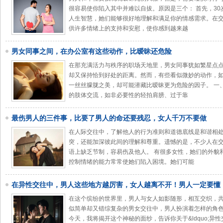
很容易使你陷入其中并难以自拔。原因是三个： 首先，3
人生智慧，她们能够很好地理解和满足你的情感需求。在
供许多情绪上的支持和安慰，使你感到越来越
男女同事之间，在办公室有这些动作，比暧昧还危险
在那充满活力与秩序的职场天地里，男女同事犹如繁星点
却又保持恰到好处的距离。然而，有些看似微妙的动作，
一丝丝朦胧之美，却可能潜藏比暧昧更为危险的因子。 一
的肢体交流，如非必要性的轻拍肩膀、过于靠
最伤男人的三件事，比要了男人的命还要残忍，女人千万不要做
在人际交往中，了解他人的行为准则和道德底线是和谐相
突，还能加深彼此间的理解和尊重。遗憾的是，不少人在
语上缺乏节制，容易伤及他人。 有很多女性，她们的外貌
控制情绪的能力常常使她们陷入困境。她们可能
在异性交往中，男人这些地方越厉害，女人越离不开！男人一定要懂
在这个缤纷的世界里，男人与女人如影随形，相互交织，
似简单却又错综复杂的男女交往中，男人扮演着怎样的角
今天，我将揭开这个神秘的面纱，告诉你关于&ldquo;