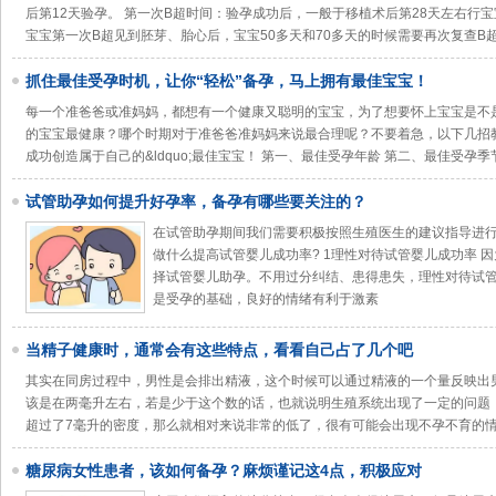
后第12天验孕。 第一次B超时间：验孕成功后，一般于移植术后第28天左右行宝
宝宝第一次B超见到胚芽、胎心后，宝宝50多天和70多天的时候需要再次复查B
抓住最佳受孕时机，让你“轻松”备孕，马上拥有最佳宝宝！
每一个准爸爸或准妈妈，都想有一个健康又聪明的宝宝，为了想要怀上宝宝是不
的宝宝最健康？哪个时期对于准爸爸准妈妈来说最合理呢？不要着急，以下几招
成功创造属于自己的&ldquo;最佳宝宝！ 第一、最佳受孕年龄 第二、最佳受孕季
试管助孕如何提升好孕率，备孕有哪些要关注的？
在试管助孕期间我们需要积极按照生殖医生的建议指导进行
做什么提高试管婴儿成功率? 1理性对待试管婴儿成功率 
择试管婴儿助孕。不用过分纠结、患得患失，理性对待试管
是受孕的基础，良好的情绪有利于激素
当精子健康时，通常会有这些特点，看看自己占了几个吧
其实在同房过程中，男性是会排出精液，这个时候可以通过精液的一个量反映出
该是在两毫升左右，若是少于这个数的话，也就说明生殖系统出现了一定的问题
超过了7毫升的密度，那么就相对来说非常的低了，很有可能会出现不孕不育的情
糖尿病女性患者，该如何备孕？麻烦谨记这4点，积极应对