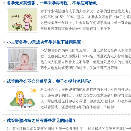
备孕无果莫慌张，一年未孕再寻医，不孕症可治愈
对于许多渴望拥有孩子的夫妻来说，备孕的过程往往充满
发病率约为15%-20%。那么，备孕多久没有怀上孩子才
方已经备孕一年以上，且未采取任何避孕措施，但一直未
三原县陵前镇雷梅诊所医生雷梅解答，不孕不
小夫妻备孕30天成功怀孕并生下健康男宝！
小翠和老公作为标准的九五后，一直以来都会给家人不靠
程，也确实让家人感觉到非常纠结，而且双方老人都很担
然在大人眼里自己看上去不靠谱，但是这只是个人的生活
两个人也是能够更理性的对待，生孩子可不是开玩
试管助孕会不会卵巢早衰，卵子会提前消耗吗?
对女性而言，根据卵巢功能衰退程度的不同，女性的排卵
轻，还有卵子的排出，借助试管婴儿技术还是可以孕育宝
失，即使经过促排卵或者调理，卵巢也无法排卵，那么怀孕
做试管婴儿，还是经过详细的身体检查，了解卵
试管胚胎移植之后有哪些常见的问题？
1、有关移植后多久复查的问题？ 第一次复查时间： 如果移植的是第三天胚胎一