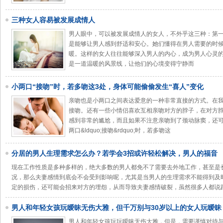
三种女人容易被发展成情人
男人眼中，可以被发展成情人的女人，不外乎这三种：第
是能够让男人感到舒适和安心。她们懂得在男人需要的时
暖。这样的女人往往能够深入男人的内心，成为男人心灵
是一道温暖的风景线，让他们的心境变得宁静而
小两口“接吻”时，若多吻这3处，身体可能偷偷发生“喜人”变化
亲吻也是小两口之间表达爱意的一种非常直接的方式。在
接吻。还有一些小情侣喜欢互相亲吻对方的脖子，在对方
感到非常的尴尬，而且如果不注意亲吻到了颈动脉窦，还
两口&ldquo;接吻&rdquo;时，若多吻这
分居的男人生理需求怎么办？若学会3招或许轻松解决，男人的福音
现在工作性质是多种多样的，绝大多数的男人都免不了需要去外地工作，甚至是
况，那么夫妻感情到底会不会受到影响呢，尤其是当男人的生理需求不能得到及
定的损伤，还可能会招来对方的埋怨，从而导致夫妻感情破裂，虽然很多人都说
男人和年轻女孩玩暧昧无伤大雅，但千万别与30岁以上的女人玩暧昧
男人和年轻女孩玩玩暧昧无伤大雅，但是，需要谨慎对待与