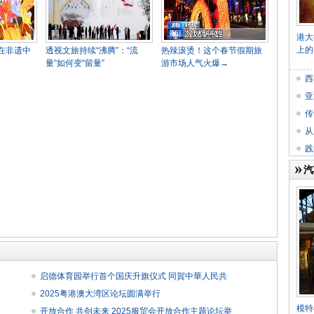
港大
上的
在非遗中
透视文旅持续“沸腾”：“流
热辣滚烫！这个春节假期旅
量”如何变“留量”
游市场人气火爆→
西
亚
传
从
践
汽
启德体育园举行首个国庆升旗仪式 同賀中華人民共
2025粤港澳大湾区论坛圆满举行
模特与
开放合作 共创未来 2025服贸会开放合作主题论坛举