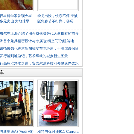
行星科学家发现火星
粉龙出没，快乐不停 宁波
多元火山 为地球早
阪急春节不打烊，嗨玩
布尔在上海介绍了用合成橡胶替代天然橡胶的前景
洲首个兼具精密设计与专属“热情空间”的建筑地
讯拓展强化香港新闻稿发布网络通，于雅虎设保证
罗行墟到墟游记，艺术织就的城乡新生图景
行高标准净水之道，安吉尔以科技引领健康净饮水
车
新奥迪A8(Audi A8)
模特与保时捷911 Carrera