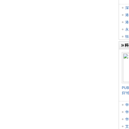
深
港
以
港
报
永
恒
科
​P
归“
华
业
华
华
书》
艾