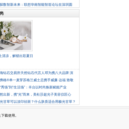
共探数智新未来：联想华南智能智造论坛在深圳圆
尚
”上清凉，解锁出彩夏日
海钻石交易所天然钻石代言人邓为携八大品牌 演
弗格®单一麦芽苏格兰威士忌携手威廉·达福 致敬
“秀场”到“生活场”：丰台以时尚焕新赋能产业
然出新，携“光”而来，美杜莎超光子美容仪匠心
光甘草可以淡印祛斑？什么肤质适合用极光甘草？
止下载使用。