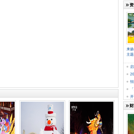
资
来扬
主题
启
2
恒
「
开
财