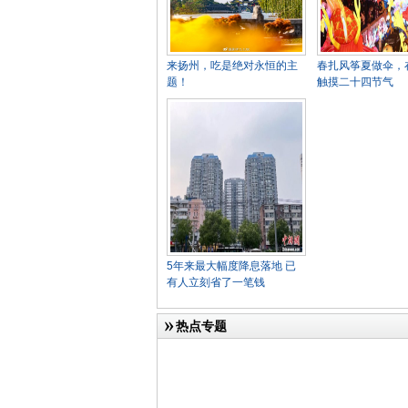
来扬州，吃是绝对永恒的主
春扎风筝夏做伞，
题！
触摸二十四节气
5年来最大幅度降息落地 已
有人立刻省了一笔钱
热点专题