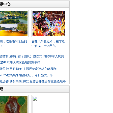
讯中心
州，吃是绝对永恒的
春扎风筝夏做伞，在非遗
！
中触摸二十四节气
德体育园举行首个国庆升旗仪式 同賀中華人民共
025粤港澳大湾区论坛圆满举行
隆呈献"寻日铜年"主题展览庆祝成立65周年
2025数码娱乐领袖论坛 」今日盛大开幕
放合作 共创未来 2025服贸会开放合作主题论坛举
经