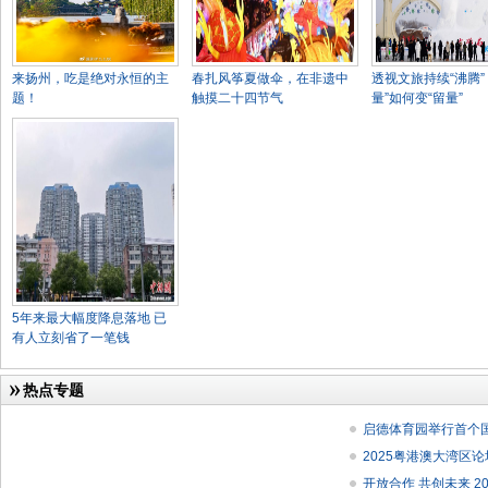
来扬州，吃是绝对永恒的主
春扎风筝夏做伞，在非遗中
透视文旅持续“沸腾”
题！
触摸二十四节气
量”如何变“留量”
5年来最大幅度降息落地 已
有人立刻省了一笔钱
热点专题
启德体育园举行首个
2025粤港澳大湾区
开放合作 共创未来 