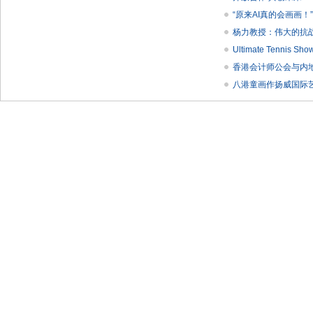
“原来AI真的会画画！
杨力教授：伟大的抗
Ultimate Tenni
香港会计师公会与内
八港童画作扬威国际