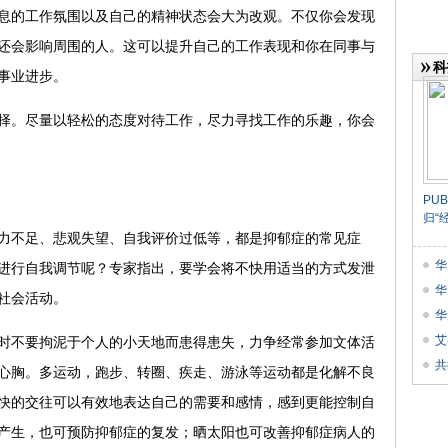
息的工作氛围以及自己的精神状态会大为改观。不仅你会发现
还会影响周围的人。这可以提升自己的工作表现和你在同事与
科
事业进步。
。尽量以轻松的态度对待工作，尽力寻找工作的乐趣，你会
​P
归“
不足、悲观失望、自我评价过低等，都是抑郁症的常见症
华
进行自我调节呢？专家指出，要学会将不快用适当的方式发泄
业
华
社会活动。
华
书》
艾
不要拘泥于个人的小天地而患得患失，力争经常参加文体活
​
心胸。多运动，跑步、转圈、疾走、游泳等运动都是化解不良
快的交往可以有效地表达自己的需要和感情，感到更能控制自
产生，也可预防抑郁症的复发；晒太阳也可改善抑郁症病人的