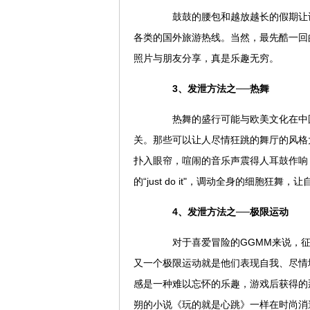
鼓鼓的腰包和越放越长的假期让许
各类的国外旅游热线。当然，最先酷一回
照片与朋友分享，真是乐趣无穷。
3、发泄方法之──热舞
热舞的盛行可能与欧美文化在中国
关。那些可以让人尽情狂跳的舞厅的风格
扑入眼帘，喧闹的音乐声震得人耳鼓作响
的“just do it"，调动全身的细胞狂舞，让
4、发泄方法之──极限运动
对于喜爱冒险的GGMM来说，征
又一个极限运动就是他们表现自我、尽情
感是一种难以忘怀的乐趣，游戏后获得的
朔的小说《玩的就是心跳》一样在时尚消