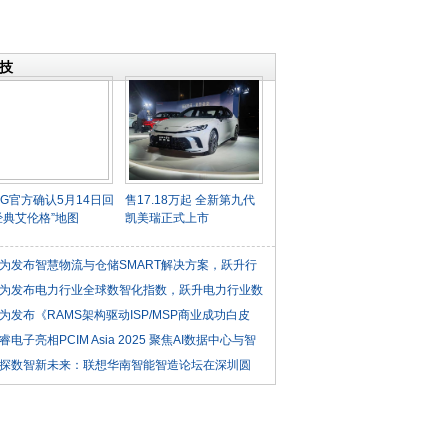
技
UBG官方确认5月14日回
售17.18万起 全新第九代
经典艾伦格”地图
凯美瑞正式上市
为发布智慧物流与仓储SMART解决方案，跃升行
为发布电力行业全球数智化指数，跃升电力行业数
为发布《RAMS架构驱动ISP/MSP商业成功白皮
睿电子亮相PCIM Asia 2025 聚焦AI数据中心与智
共探数智新未来：联想华南智能智造论坛在深圳圆