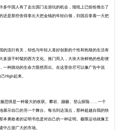
多中国人有了走出国门去游玩的机会，报纸上已纷纷推出了
的还是那些舍得拿出大把金钱的年轻白领，归国后拿着一大把
的流行有关，却也与年轻人喜好创新的个性和热辣的生活有
大多源于时髦的西方文化。推门而入，大块大块鲜艳的色彩便
，一种跳动的生命力豁然而出。在这里你尽可以像广告中说
自己High起来。
服恐惧是一种最大的收获。攀岩、蹦极、登山探险……一个
地展示自己的另一个舞台。每当到达顶点，那种超越自我的快
那本勇敢者的证明书也是对自己的一种证明。极限运动就像王
遣中占据广大的市场。