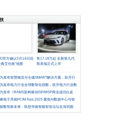
技
UBG官方确认5月14日回
售17.18万起 全新第九代
经典艾伦格”地图
凯美瑞正式上市
为发布智慧物流与仓储SMART解决方案，跃升行
为发布电力行业全球数智化指数，跃升电力行业数
为发布《RAMS架构驱动ISP/MSP商业成功白皮
睿电子亮相PCIM Asia 2025 聚焦AI数据中心与智
共探数智新未来：联想华南智能智造论坛在深圳圆