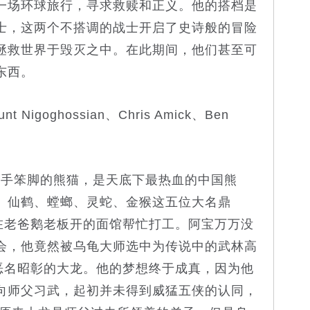
一场环球旅行，寻求救赎和正义。他的搭档是
士，这两个不搭调的战士开启了史诗般的冒险
拯救世界于毁灭之中。在此期间，他们甚至可
东西。
t Nigoghossian、Chris Amick、Ben
笨脚的熊猫，是天底下最热血的中国熊
、仙鹤、螳螂、灵蛇、金猴这五位大名鼎
得在老爸鹅老板开的面馆帮忙打工。阿宝万万没
会，他竟然被乌龟大师选中为传说中的武林高
付恶名昭彰的大龙。他的梦想终于成真，因为他
向师父习武，起初并未得到威猛五侠的认同，