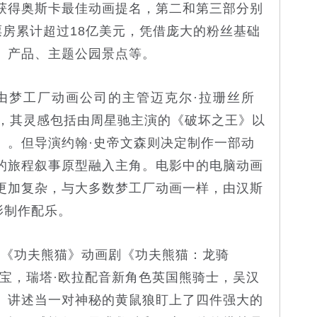
获得奥斯卡最佳动画提名，第二和第三部分别
球票房累计超过18亿美元，凭借庞大的粉丝基础
、产品、主题公园景点等。
梦工厂动画公司的主管迈克尔·拉珊丝所
，其灵感包括由周星驰主演的《破坏之王》以
》。但导演约翰·史帝文森则决定制作一部动
的旅程叙事原型融入主角。电影中的电脑动画
更加复杂，与大多数梦工厂动画一样，由汉斯
影制作配乐。
功夫熊猫》动画剧《功夫熊猫：龙骑
阿宝，瑞塔·欧拉配音新角色英国熊骑士，吴汉
。讲述当一对神秘的黄鼠狼盯上了四件强大的