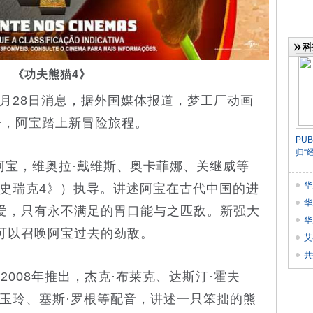
科
《功夫熊猫4》
月28日消息，据外国媒体报道，梦工厂动画
告，阿宝踏上新冒险旅程。
​P
归“
宝，维奥拉·戴维斯、奥卡菲娜、关继威等
华
物史瑞克4》）执导。讲述阿宝在古代中国的进
业
华
爱，只有永不满足的胃口能与之匹敌。新强大
华
可以召唤阿宝过去的劲敌。
书》
艾
​
08年推出，杰克·布莱克、达斯汀·霍夫
刘玉玲、塞斯·罗根等配音，讲述一只笨拙的熊