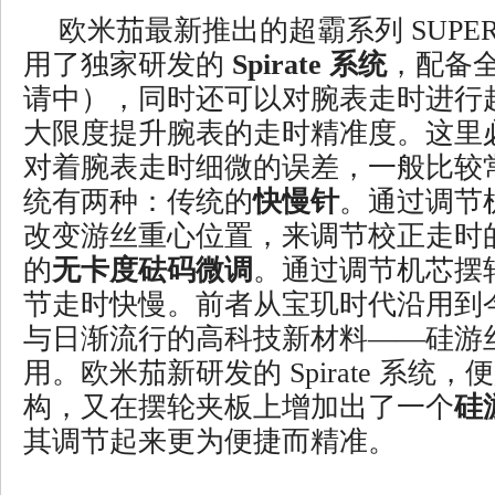
欧米茄最新推出的超霸系列 SUPER 
用了独家研发的
Spirate 系统
，配备
请中），同时还可以对腕表走时进行
大限度提升腕表的走时精准度。这里
对着腕表走时细微的误差，一般比较
统有两种：传统的
快慢针
。通过调节
改变游丝重心位置，来调节校正走时
的
无卡度砝码微调
。通过调节机芯摆
节走时快慢。前者从宝玑时代沿用到
与日渐流行的高科技新材料——硅游
用。欧米茄新研发的 Spirate 系统
构，又在摆轮夹板上增加出了一个
硅
其调节起来更为便捷而精准。