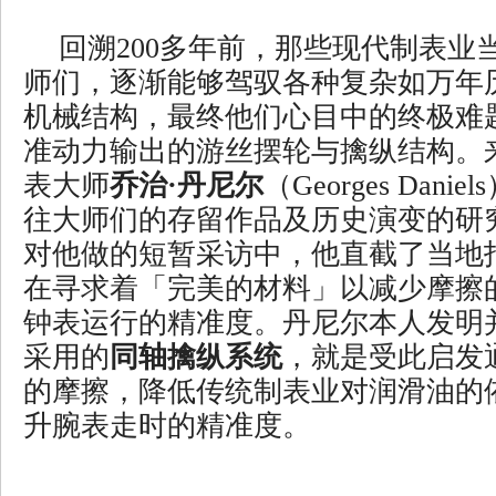
回溯200多年前，那些现代制表业
师们，逐渐能够驾驭各种复杂如万年
机械结构，最终他们心目中的终极难
准动力输出的游丝摆轮与擒纵结构。
表大师
乔治·丹尼尔
（Georges Dan
往大师们的存留作品及历史演变的研
对他做的短暂采访中，他直截了当地
在寻求着「完美的材料」以减少摩擦
钟表运行的精准度。丹尼尔本人发明
采用的
同轴擒纵系统
，就是受此启发
的摩擦，降低传统制表业对润滑油的
升腕表走时的精准度。